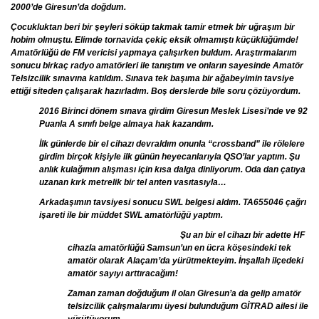
2000’de Giresun’da doğdum.
Çocukluktan beri bir şeyleri söküp takmak tamir etmek bir uğraşım bir
hobim olmuştu. Elimde tornavida çekiç eksik olmamıştı küçüklüğümde!
Amatörlüğü de FM vericisi yapmaya çalışırken buldum. Araştırmalarım
sonucu birkaç radyo amatörleri ile tanıştım ve onların sayesinde Amatör
Telsizcilik sınavına katıldım. Sınava tek başıma bir ağabeyimin tavsiye
ettiği siteden çalışarak hazırladım. Boş derslerde bile soru çözüyordum.
2016 Birinci dönem sınava girdim Giresun Meslek Lisesi’nde ve 92
Puanla A sınıfı belge almaya hak kazandım.
İlk günlerde bir el cihazı devraldım onunla “crossband” ile rölelere
girdim birçok kişiyle ilk günün heyecanlarıyla QSO’lar yaptım. Şu
anlık kulağımın alışması için kısa dalga dinliyorum. Oda dan çatıya
uzanan kırk metrelik bir tel anten vasıtasıyla…
Arkadaşımın tavsiyesi sonucu SWL belgesi aldım. TA655046 çağrı
işareti ile bir müddet SWL amatörlüğü yaptım.
Şu an bir el cihazı bir adette HF
cihazla amatörlüğü Samsun’un en ücra köşesindeki tek
amatör olarak Alaçam’da yürütmekteyim. İnşallah ilçedeki
amatör sayıyı arttıracağım!
Zaman zaman doğduğum il olan Giresun’a da gelip amatör
telsizcilik çalışmalarımı üyesi bulunduğum GİTRAD ailesi ile