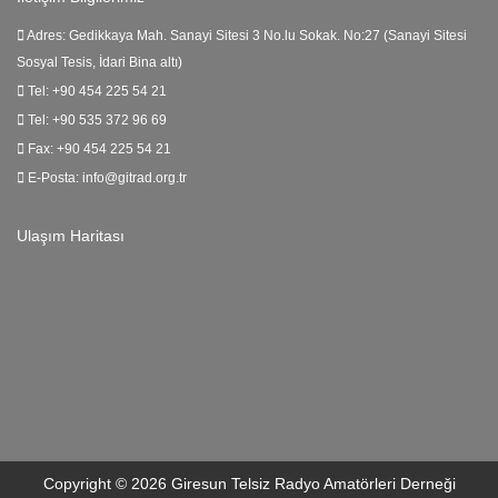
Adres:
Gedikkaya Mah. Sanayi Sitesi 3 No.lu Sokak. No:27 (Sanayi Sitesi
Sosyal Tesis, İdari Bina altı)
Tel:
+90 454 225 54 21
Tel:
+90 535 372 96 69
Fax:
+90 454 225 54 21
E-Posta:
info@gitrad.org.tr
Ulaşım Haritası
Copyright © 2026 Giresun Telsiz Radyo Amatörleri Derneği