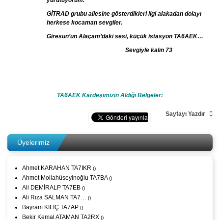
yürütüyorum.
GİTRAD grubu ailesine gösterdikleri ilgi alakadan dolayı
herkese kocaman sevgiler.
Giresun’un Alaçam’daki sesi, küçük istasyon TA6AEK…
Sevgiyle kalın 73
TA6AEK Kardeşimizin Aldığı Belgeler:
Sayfayı Yazdır
Üyelerimiz
Ahmet KARAHAN TA7IKR
()
Ahmet Mollahüseyinoğlu TA7BA
()
Ali DEMİRALP TA7EB
()
Ali Rıza SALMAN TA7…
()
Bayram KILIÇ TA7AP
()
Bekir Kemal ATAMAN TA2RX
()