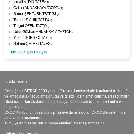
İsmail AYDIN TA7EA
()
Özkan ANNAKKAYA TA7OZX
()
Soner ŞENTÜRK TB7DSJ
()
Temel UYANIK TA7TU
()
Turgut ÖZEN TA7TO
()
Uğur Gökhan ANNAKKAYA TA2TCK
()
Yakup GÖRGEÇ TA7..
()
Selami ÇELEBİ TA7ES
()
Tüm Liste için Tıklayın
Hakkımızda
Derneğimiz GİTRAD 2009 yılında Giresun İl merkezinde kurulmuştur. Hedef
ve amaç olarak radyo amatörlüğü ve telsizciliğe hizmet çalışmaları seçilmiştir.
Uluslararası kuruluşlardan birçok başarı belgesi almış, ülkemizi tanıtmayı
başarmıştır.
DXCC Kulübünün üyesi olmuş, Türkiye’de bir ilk olan DXCC Belgelerini de
almaya hak kazanmıştır.
Tüm üyelerimize ve Telsiz Radyo Amatörü arkadaşlarımıza 73.
İletişim Bilgilerimiz