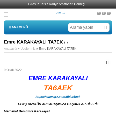
Giresun Telsiz Radyo Amatörleri Derneği
1
2
3
ANAMENÜ
Emre KARAKAYALI TA7EK
( )
Anasayfa
»
Üyelerimiz
»
Emre KARAKAYALI TA7EK
9 Ocak 2022
EMRE KARAKAYALI
TA6AEK
https://www.qrz.com/db/ta6aek
GENÇ AMATÖR ARKADAŞIMIZA BAŞARILAR DİLERİZ
Merhaba! Ben Emre Karakayalı