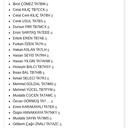
Birol ÇÖMEZ TA7BW
()
Celal KILIÇ TB7CCK
()
Celal Cem KILIÇ TA7BV
()
Cenk USUL TA7BS
()
Dursun PİRİ TB7MCX
()
Ersin SARITAŞ TA7EEE
()
Ertürk EREN TB7AE
()
Furkan ÖZEN TA7H
()
Hakan ASLAN TA7LH
()
Hasan SEYİS TA7RH
()
Hasan YILGIN TA7AHW
()
Hüseyin BALCI TB7HSY
()
İhsan BAL TB7HIB
()
İsmail SELECİ TA7RJ
()
Mehmet GÜLDAL TA7IMG
()
Mehmet YÜCEL TB7PYM
()
Mustafa CÜCEN TA7AMC
()
Özcan GÖRMÜŞ TA7….
()
Emre KARAKAYALI TA7EK
()
Özgür ANNAKKAYA TA7NKY
()
Mustafa SAYIN TA7IMS
()
Gölkem Çağrı ZIVALI TA7AZC
()