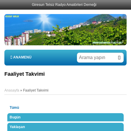
Giresun Telsiz Radyo Amatörleri Derneği
1
2
3
ANAMENÜ
Faaliyet Takvimi
Anasayfa
»
Faaliyet Takvimi
Tümü
Bugün
Yaklaşan