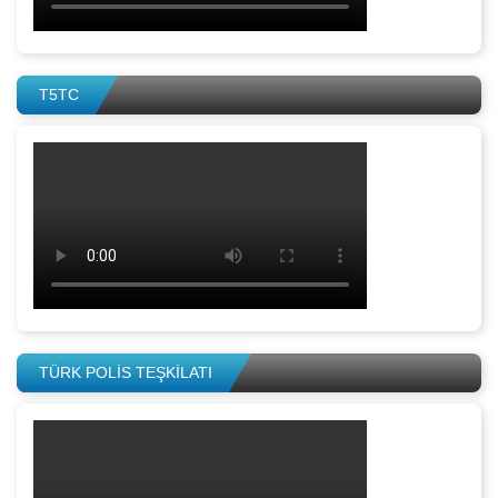
T5TC
TÜRK POLİS TEŞKİLATI