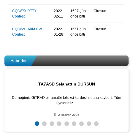
CQ WPX RTTY
2022-
1637 gün
Giresun
Contest
02-11
önce bitti
CQ WW 160M CW
2022-
1651 gün
Giresun
Contest
01-28
önce bitti
Haberler
TA7ASD Selahattin DURSUN
Derneğimiz GiTRAD bir amatör telsizci kardeşini daha kaybetti. Tüm
üyelerimiz…
2 Haziran 2026