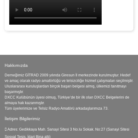
Hakkımızda
Derneğimiz GİTRAD 2009 yılında Giresun İl merkezinde kurulmuştur. Hedef
ve amaç olarak radyo amatörlüğü ve telsizciliğe hizmet çalışmaları seçilmiştir.
Uluslararası kuruluşlardan birçok başarı belgesi almış, ülkemizi tanıtmayı
başarmıştır.
DXCC Kulübünün üyesi olmuş, Türkiye’de bir ilk olan DXCC Belgelerini de
almaya hak kazanmıştır.
Tüm üyelerimize ve Telsiz Radyo Amatörü arkadaşlarımıza 73.
İletişim Bilgilerimiz
Adres:
Gedikkaya Mah. Sanayi Sitesi 3 No.lu Sokak. No:27 (Sanayi Sitesi
Sosyal Tesis, İdari Bina altı)