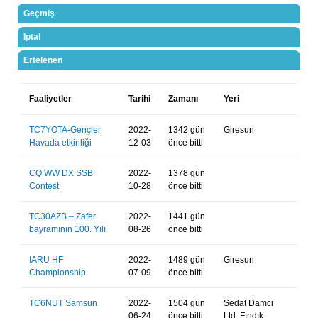
Geçmiş
Iptal
Ertelenen
Faaliyetler
Tarihi
Zamanı
Yeri
TC7YOTA-Gençler
2022-
1342 gün
Giresun
Havada etkinliği
12-03
önce bitti
CQ WW DX SSB
2022-
1378 gün
Contest
10-28
önce bitti
TC30AZB – Zafer
2022-
1441 gün
bayramının 100. Yılı
08-26
önce bitti
IARU HF
2022-
1489 gün
Giresun
Championship
07-09
önce bitti
TC6NUT Samsun
2022-
1504 gün
Sedat Damci
06-24
önce bitti
Ltd. Fındık