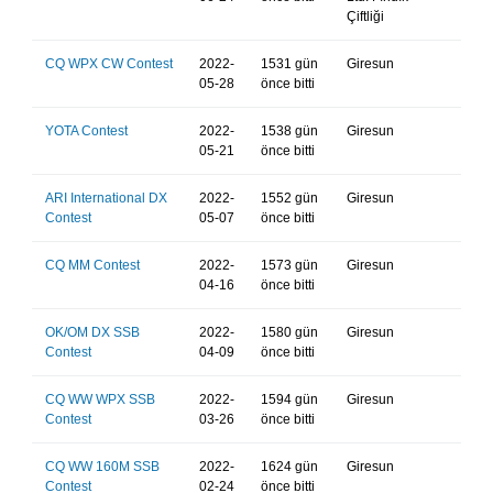
Çiftliği
CQ WPX CW Contest
2022-
1531 gün
Giresun
05-28
önce bitti
YOTA Contest
2022-
1538 gün
Giresun
05-21
önce bitti
ARI International DX
2022-
1552 gün
Giresun
Contest
05-07
önce bitti
CQ MM Contest
2022-
1573 gün
Giresun
04-16
önce bitti
OK/OM DX SSB
2022-
1580 gün
Giresun
Contest
04-09
önce bitti
CQ WW WPX SSB
2022-
1594 gün
Giresun
Contest
03-26
önce bitti
CQ WW 160M SSB
2022-
1624 gün
Giresun
Contest
02-24
önce bitti