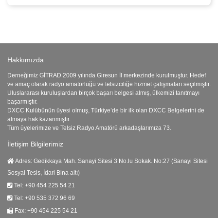
Hakkımızda
Derneğimiz GİTRAD 2009 yılında Giresun İl merkezinde kurulmuştur. Hedef
ve amaç olarak radyo amatörlüğü ve telsizciliğe hizmet çalışmaları seçilmiştir.
Uluslararası kuruluşlardan birçok başarı belgesi almış, ülkemizi tanıtmayı
başarmıştır.
DXCC Kulübünün üyesi olmuş, Türkiye’de bir ilk olan DXCC Belgelerini de
almaya hak kazanmıştır.
Tüm üyelerimize ve Telsiz Radyo Amatörü arkadaşlarımıza 73.
İletişim Bilgilerimiz
Adres:
Gedikkaya Mah. Sanayi Sitesi 3 No.lu Sokak. No:27 (Sanayi Sitesi
Sosyal Tesis, İdari Bina altı)
Tel:
+90 454 225 54 21
Tel:
+90 535 372 96 69
Fax:
+90 454 225 54 21