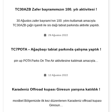
TC30AZB Zafer bayramımızın 100. yılı aktivitesi !
30 Ağustos zafer bayramı’nın 100. yılını kutlamak amacıyla
TC30AZB çağrı işareti ile sis dağı tabiat parkında aktivite yapıldı.
29 Ağustos 2022
TC7POTA – Ağaçbaşı tabiat parkında çalışma yaptık !
pin up POTA Parks On The Air aktivitesine katılmak amacıyla…
12 Ağustos 2022
Karadeniz Offroad kupası Giresun yarışına katıldık !
mostbet Bölgemizde ilk kez düzenlenen Karadeniz offroad kupası
Giresun…