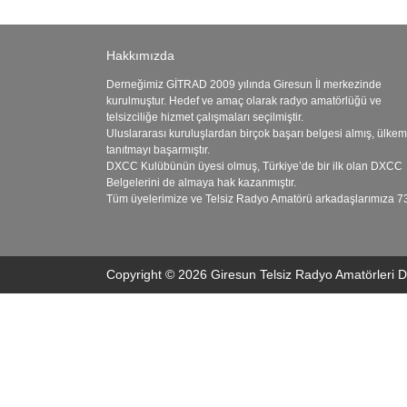
Hakkımızda
Derneğimiz GİTRAD 2009 yılında Giresun İl merkezinde
kurulmuştur. Hedef ve amaç olarak radyo amatörlüğü ve
telsizciliğe hizmet çalışmaları seçilmiştir.
Uluslararası kuruluşlardan birçok başarı belgesi almış, ülkem
tanıtmayı başarmıştır.
DXCC Kulübünün üyesi olmuş, Türkiye’de bir ilk olan DXCC
Belgelerini de almaya hak kazanmıştır.
Tüm üyelerimize ve Telsiz Radyo Amatörü arkadaşlarımıza 7
Copyright © 2026 Giresun Telsiz Radyo Amatörleri 