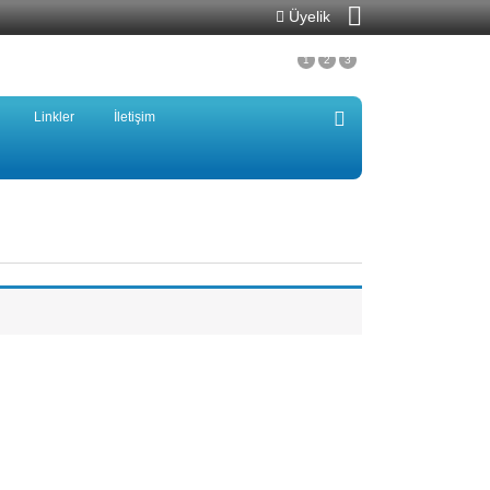
Üyelik
1
2
3
Linkler
İletişim