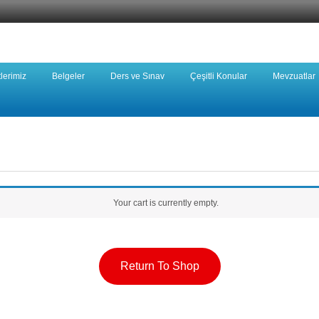
tlerimiz
Belgeler
Ders ve Sınav
Çeşitli Konular
Mevzuatlar
Your cart is currently empty.
Return To Shop