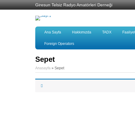
Giresun Telsiz Radyo Amatörleri Derneği
Ana Sayfa
Hakkımızda
TADX
Faaliye
Foreign Operators
Sepet
Anasayfa
»
Sepet