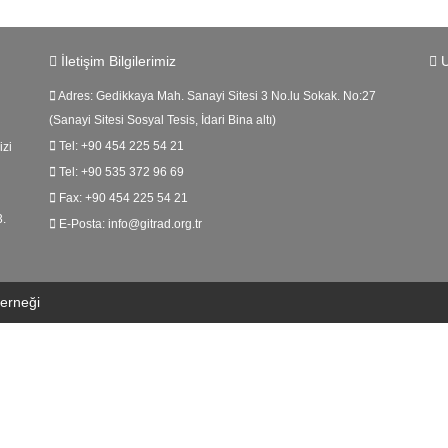
İletişim Bilgilerimiz
U
Adres:
Gedikkaya Mah. Sanayi Sitesi 3 No.lu Sokak. No:27
(Sanayi Sitesi Sosyal Tesis, İdari Bina altı)
Tel:
+90 454 225 54 21
izi
Tel:
+90 535 372 96 69
Fax:
+90 454 225 54 21
3.
E-Posta:
info@gitrad.org.tr
Derneği