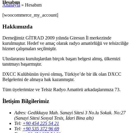
Hesabım
Anasayfa
»
Hesabım
[woocommerce_my_account]
Hakkımızda
Derneğimiz GİTRAD 2009 yılında Giresun İl merkezinde
kurulmuştur. Hedef ve amaç olarak radyo amatörlüğü ve telsizciliğe
hizmet çalışmaları seçilmiştir.
Uluslararası kuruluşlardan birçok başarı belgesi almış, ülkemizi
tanıtmayı başarmıştır.
DXCC Kulübünün üyesi olmuş, Türkiye’de bir ilk olan DXCC
Belgelerini de almaya hak kazanmıştır.
Tüm üyelerimize ve Telsiz Radyo Amatörü arkadaşlarımıza 73.
İletişim Bilgilerimiz
Adres:
Gedikkaya Mah. Sanayi Sitesi 3 No.lu Sokak. No:27
(Sanayi Sitesi Sosyal Tesis, İdari Bina altı)
Tel:
+90 454 225 54 21
Tel:
+90 535 372 96 69