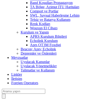
Band Koşulları Propagasyon
TA Bölge, Azimut ITU Haritaları
Comport ve Portlar
SWL, Sayısal Haberleşme Lehim
Telsiz ve Batarya Kullanım
Renk Kodları
Wouxun El Cihazı
Kurulum ve Yapım
APRS Kurulum Bilgileri
Echolink Kurulum
Aprs OT3M Foxdigi
Beacon; Aprs; Echolink
Depremler ve Önlemleri
Mevzuatlar
Uyulacak Kanunlar
Uyulacak Yönetmelikler
Talimatlar ve Kullanım
Linkler
İletişim
Foreign Operators