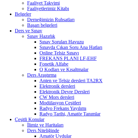
Faaliyet Takvimi
Faaliyetlerimiz Kitabı
Belgeler
Derneğimizin Ruhsatları
Başarı belgeleri
Ders ve Sınav
Sınav Hazırlık
Sınav Soruları Havuzu
Sınavda Çıkan Soru Ana Hatları
Online Telsiz Sınavı
FREKANS PLANI LF-EHF
Fonetik Alfabe
Q Kodları ve Kısaltmalar
Ders Araştırma
Anten ve Telsiz dersleri TA2RX
Elektronik dersleri
Elektronik Devre Dersleri
CW Mors dersleri
Modülasyon Çeşitleri
Radyo Frekans Yayılımı
Radyo Tarihi, Amatör Tanımlar
Çeşitli Konular
İlimiz ve Haritaları
Ders Niteliğinde
Amatör Uydular