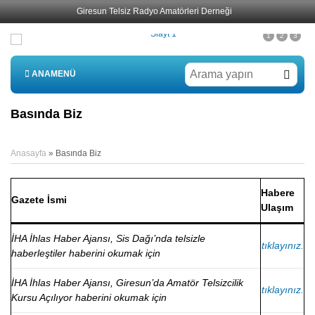
Giresun Telsiz Radyo Amatörleri Derneği
1
2
3
ANAMENÜ
Basında Biz
Anasayfa
»
Basında Biz
Habere
Gazete İsmi
Ulaşım
İHA İhlas Haber Ajansı, Sis Dağı’nda telsizle
tıklayınız.
haberleştiler haberini okumak için
İHA İhlas Haber Ajansı, Giresun’da Amatör Telsizcilik
tıklayınız.
Kursu Açılıyor haberini okumak için