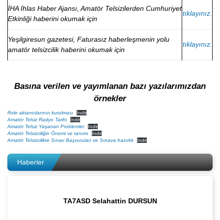
İHA İhlas Haber Ajansı, Amatör Telsizilerden Cumhuriyet
tıklayınız.
Etkinliği haberini okumak için
Yeşilgiresun gazetesi, Faturasız haberleşmenin yolu
tıklayınız.
amatör telsizcilik haberini okumak için
Basına verilen ve yayımlanan bazı yazılarımızdan
örnekler
Role aktarıcılarının kurulması
İndir
Amatör Telsiz Radyo Tarihi
İndir
Amatör Telsiz Yaşanan Problemler
İndir
Amatör Telsizciliğin Önemi ve tanımı
İndir
Amatör Telsizcilikte Sınav Başvuruları ve Sınava hazırlık
İndir
Haberler
TA7ASD Selahattin DURSUN