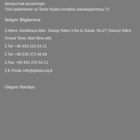
almaya hak kazanmıştır.
Tüm üyelerimize ve Telsiz Radyo Amatörü arkadaşlarımıza 73.
İletişim Bilgilerimiz
Adres:
Gedikkaya Mah. Sanayi Sitesi 3 No.lu Sokak. No:27 (Sanayi Sitesi
Sosyal Tesis, İdari Bina altı)
Tel:
+90 454 225 54 21
Tel:
+90 535 372 96 69
Fax:
+90 454 225 54 21
E-Posta:
info@gitrad.org.tr
Ulaşım Haritası