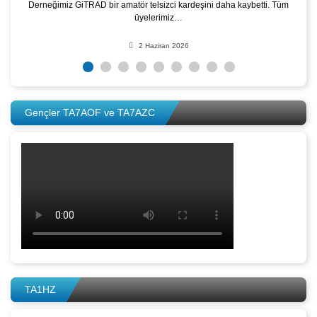
Derneğimiz GiTRAD bir amatör telsizci kardeşini daha kaybetti. Tüm
üyelerimiz…
2 Haziran 2026
Gençler TA7AOF ve TA7AZC
TA1HZ